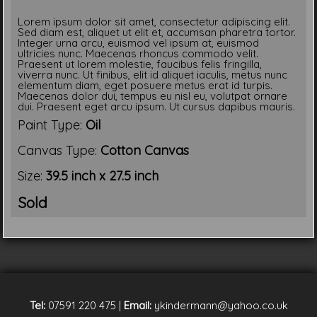
Lorem ipsum dolor sit amet, consectetur adipiscing elit.
Sed diam est, aliquet ut elit et, accumsan pharetra tortor.
Integer urna arcu, euismod vel ipsum at, euismod
ultricies nunc. Maecenas rhoncus commodo velit.
Praesent ut lorem molestie, faucibus felis fringilla,
viverra nunc. Ut finibus, elit id aliquet iaculis, metus nunc
elementum diam, eget posuere metus erat id turpis.
Maecenas dolor dui, tempus eu nisl eu, volutpat ornare
dui. Praesent eget arcu ipsum. Ut cursus dapibus mauris.
Paint Type:
Oil
Canvas Type:
Cotton Canvas
Size:
39.5 inch x 27.5 inch
Sold
Tel:
07591 220 475
|
Email:
ykindermann@yahoo.co.uk